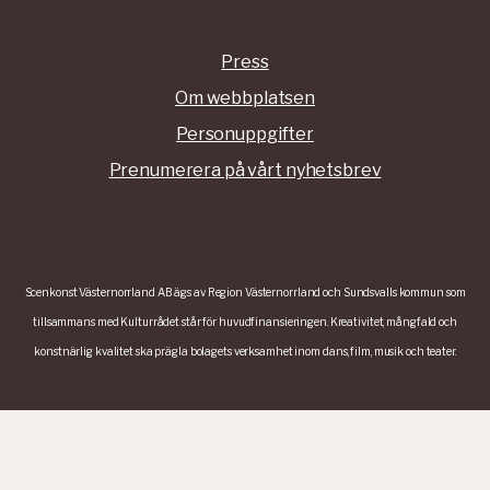
Press
Om webbplatsen
Personuppgifter
Prenumerera på vårt nyhetsbrev
Scenkonst Västernorrland AB ägs av Region Västernorrland och Sundsvalls kommun som
tillsammans med Kulturrådet står för huvudfinansieringen. Kreativitet, mångfald och
konstnärlig kvalitet ska prägla bolagets verksamhet inom dans, film, musik och teater.